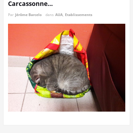
Carcassonne…
Par
Jérôme Barcelo
dans
AUA
,
Etablissements