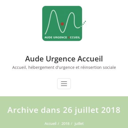
Skip
to
content
Aude Urgence Accueil
Accueil, hébergement d'urgence et réinsertion sociale
Archive dans 26 juillet 2018
Accueil
2018
juillet