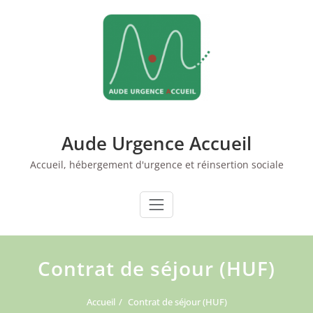
Skip
to
content
Aude Urgence Accueil
Accueil, hébergement d'urgence et réinsertion sociale
Contrat de séjour (HUF)
Accueil
Contrat de séjour (HUF)